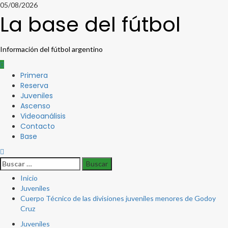
Saltar
05/08/2026
al
La base del fútbol
contenido
Información del fútbol argentino
Menú
Primera
principal
Reserva
Juveniles
Ascenso
Videoanálisis
Contacto
Base
Buscar:
Inicio
Juveniles
Cuerpo Técnico de las divisiones juveniles menores de Godoy
Cruz
Juveniles