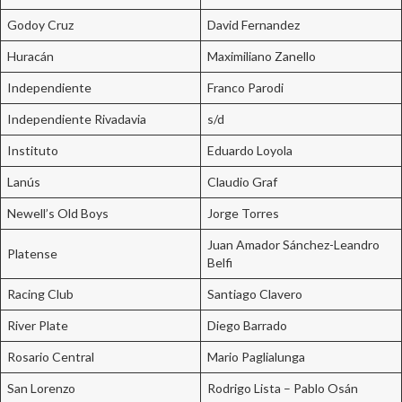
Godoy Cruz
David Fernandez
Huracán
Maximiliano Zanello
Independiente
Franco Parodi
Independiente Rivadavia
s/d
Instituto
Eduardo Loyola
Lanús
Claudio Graf
Newell’s Old Boys
Jorge Torres
Juan Amador Sánchez-Leandro
Platense
Belfi
Racing Club
Santiago Clavero
River Plate
Diego Barrado
Rosario Central
Mario Paglialunga
San Lorenzo
Rodrigo Lista – Pablo Osán