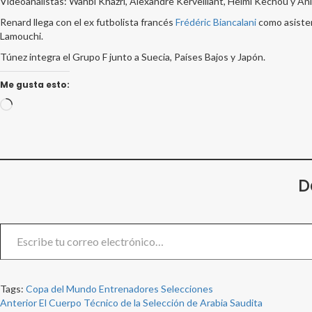
Videoanalistas: Wahbi Khazri, Alexandre Kerveillant, Helmi Kechou y Ani
Renard llega con el ex futbolista francés
Frédéric Biancalani
como asisten
Lamouchi.
Túnez integra el Grupo F junto a Suecia, Países Bajos y Japón.
Me gusta esto:
Cargando...
D
Escribe tu correo electrónico…
Tags:
Copa del Mundo
Entrenadores
Selecciones
Post
Anterior
El Cuerpo Técnico de la Selección de Arabia Saudita