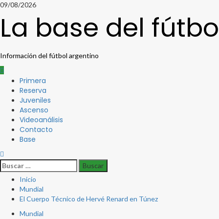
Saltar
09/08/2026
al
La base del fútbo
contenido
Información del fútbol argentino
Menú
Primera
principal
Reserva
Juveniles
Ascenso
Videoanálisis
Contacto
Base
Buscar:
Inicio
Mundial
El Cuerpo Técnico de Hervé Renard en Túnez
Mundial