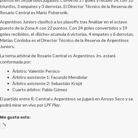
puntos en 16 partidos jugados. Convirtió 27 goles y recibió 14, con 10
triunfos, 3 empates y 3 derrotas. El Director Técnico de la Reserva de
Rosario Central es Mario Pobersnik.
Argentinos Juniors clasificó a los playoffs tras finalizar en el octavo
puesto de la Zona A con 22 puntos. Con 24 goles convertidos y 19
goles recibidos, el «Bicho» acumula 6 victorias, 4 empates y 6 derrotas.
Matías Córdoba es el Director Técnico de la Reserva de Argentinos
Juniors.
La terna arbitral de Rosario Central vs Argentinos Jrs. estará
conformada por:
Árbitro: Valentín Persico
Árbitro asistente 1: Facundo Mendiolar
Árbitro asistente 2: Sebastián Krojzl
Cuarto árbitro: Pablo Gómez
El partido entre R. Central y Argentinos se jugará en Arroyo Seco y se
podrá mirar en vivo por
LPF Play
.
Me gusta esto:
Cargando...