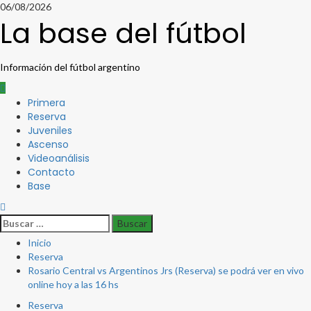
Saltar
06/08/2026
al
La base del fútbol
contenido
Información del fútbol argentino
Menú
Primera
principal
Reserva
Juveniles
Ascenso
Videoanálisis
Contacto
Base
Buscar:
Inicio
Reserva
Rosario Central vs Argentinos Jrs (Reserva) se podrá ver en vivo
online hoy a las 16 hs
Reserva